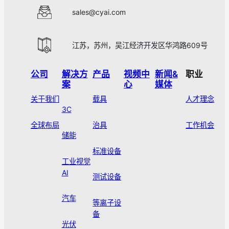
sales@cyai.com
江苏，苏州，吴江经济开发区华鸿路609号
公司
解决方
产品
视频中
新闻&
职业
案
心
媒体
关于我们
载具
人才理念
3C
全球布局
治具
工作机会
储能
标准设备
工业视觉
AI
测试设备
汽车
等离子设
备
光伏