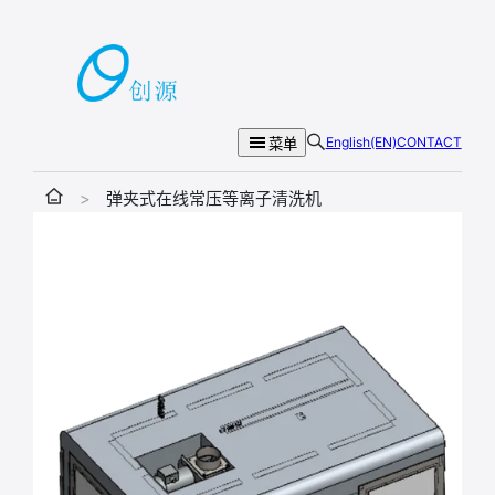
跳
至
内
容
English(EN)
CONTACT
菜单
>
弹夹式在线常压等离子清洗机