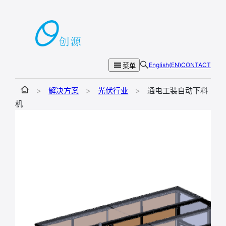
跳
至
内
容
English(EN)
CONTACT
菜单
>
解决方案
>
光伏行业
>
通电工装自动下料
机