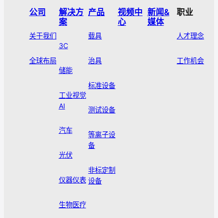
公司
解决方
产品
视频中
新闻&
职业
案
心
媒体
关于我们
载具
人才理念
3C
全球布局
治具
工作机会
储能
标准设备
工业视觉
AI
测试设备
汽车
等离子设
备
光伏
非标定制
仪器仪表
设备
生物医疗