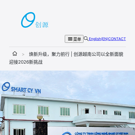
跳
至
内
容
English(EN)
CONTACT
菜单
>
焕新升级，聚力前行 | 创源越南公司以全新面貌
迎接2026新挑战